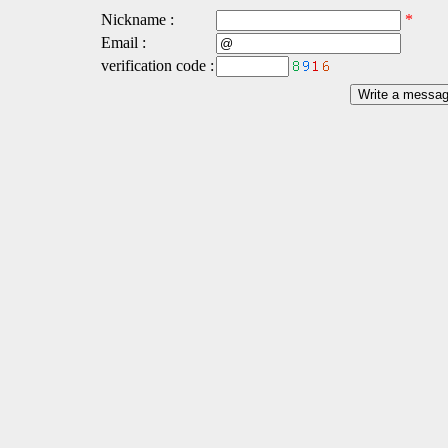
Nickname :
*
Email :
verification code :