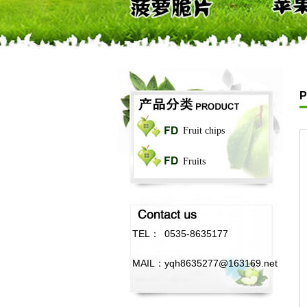
Fruit chips
Fruits
TEL：
0535-8635177
MAIL：
yqh8635277@163169.net