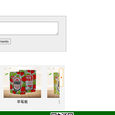
草莓脆
菠萝脆片
莓果脆