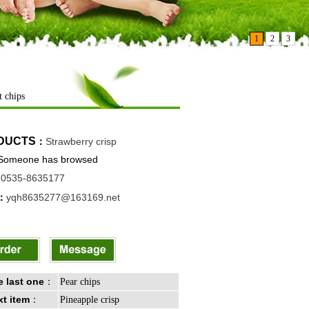
1
2
3
t chips
DUCTS
：
Strawberry crisp
Someone has browsed
：
0535-8635177
：
yqh8635277@163169.net
 last one
：
Pear chips
t item
：
Pineapple crisp