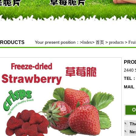
PRODUCTS
Your present position：>
>
>
>
Index
首页
products
Frui
PRO
2440 
TEL
MAIL
The
Nex