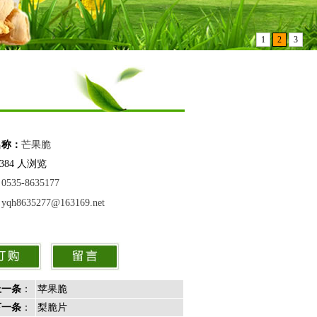
1
2
3
名称：
芒果脆
384 人浏览
：
0535-8635177
：
yqh8635277@163169.net
上一条
：
苹果脆
下一条
：
梨脆片