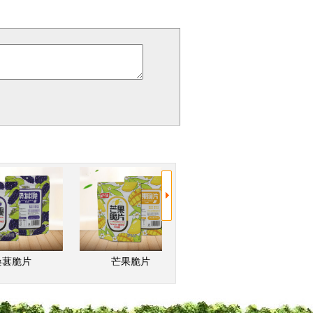
杨梅脆
桑葚脆片
芒果脆片