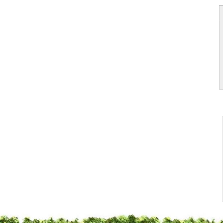
菠萝脆片
莓果脆片
梨脆片