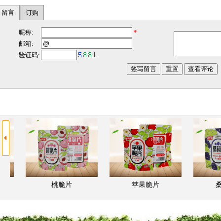
留言
订购
桃脆片
苹果脆片